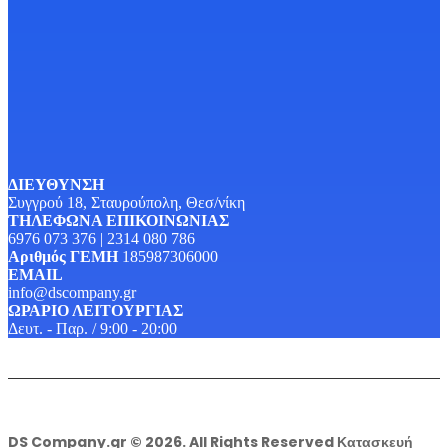
ΔΙΕΥΘΥΝΣΗ
Συγγρού 18, Σταυρούπολη, Θεσ/νίκη
ΤΗΛΕΦΩΝΑ ΕΠΙΚΟΙΝΩΝΙΑΣ
6976 073 376 | 2314 080 786
Αριθμός ΓΕΜΗ
185987306000
EMAIL
info@dscompany.gr
ΩΡΑΡΙΟ ΛΕΙΤΟΥΡΓΙΑΣ
Δευτ. - Παρ. / 9:00 - 20:00
DS Company.gr © 2026. All Rights Reserved Κατασκευή