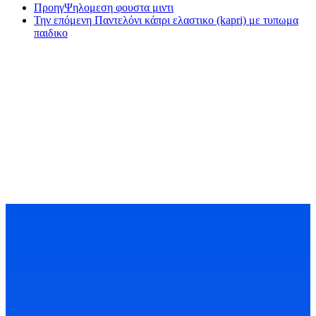
Προηγ
Ψηλομεση φουστα μιντι
Την επόμενη
Παντελόνι κάπρι ελαστικο (kapri) με τυπωμα
παιδικο