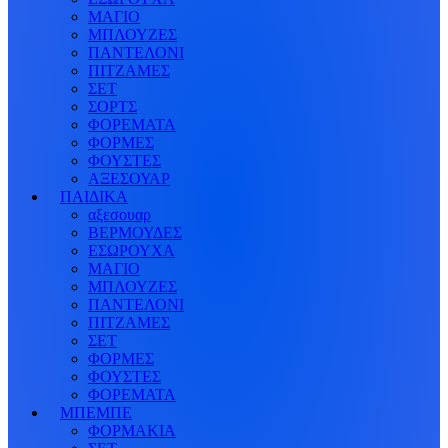
ΜΑΓΙΟ
ΜΠΛΟΥΖΕΣ
ΠΑΝΤΕΛΟΝΙ
ΠΙΤΖΑΜΕΣ
ΣΕΤ
ΣΟΡΤΣ
ΦΟΡΕΜΑΤΑ
ΦΟΡΜΕΣ
ΦΟΥΣΤΕΣ
ΑΞΕΣΟΥΑΡ
ΠΑΙΔΙΚΑ
αξεσουαρ
ΒΕΡΜΟΥΔΕΣ
ΕΣΩΡΟΥΧΑ
ΜΑΓΙΟ
ΜΠΛΟΥΖΕΣ
ΠΑΝΤΕΛΟΝΙ
ΠΙΤΖΑΜΕΣ
ΣΕΤ
ΦΟΡΜΕΣ
ΦΟΥΣΤΕΣ
ΦΟΡΕΜΑΤΑ
ΜΠΕΜΠΕ
ΦΟΡΜΑΚΙΑ