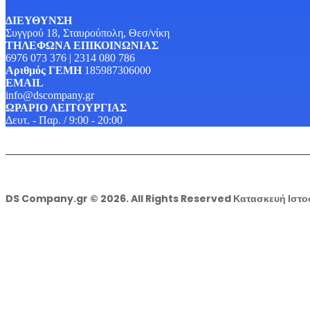
ΔΙΕΥΘΥΝΣΗ
Συγγρού 18, Σταυρούπολη, Θεσ/νίκη
ΤΗΛΕΦΩΝΑ ΕΠΙΚΟΙΝΩΝΙΑΣ
6976 073 376 | 2314 080 786
Αριθμός ΓΕΜΗ
185987306000
EMAIL
info@dscompany.gr
ΩΡΑΡΙΟ ΛΕΙΤΟΥΡΓΙΑΣ
Δευτ. - Παρ. / 9:00 - 20:00
DS Company.gr © 2026. All Rights Reserved Κατασκευή Ιστ