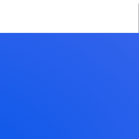
emes). Most people start with an About page that introduces them to
k, and I like piña coladas. (And gettin’ caught in the rain.)
 Gotham City, XYZ employs over 2,000 people and does all