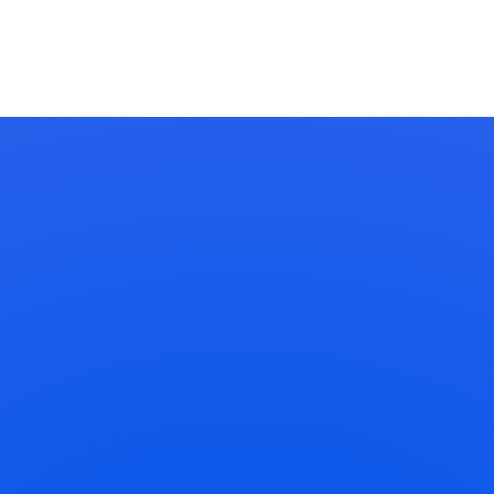
ll stay in one place and will show up in your site navigation (in most th
and this is my website. I live in Los Angeles, have a great dog named Jac
 providing quality doohickeys to the public ever since. Located in
 this page and create new pages for your content. Have fun!