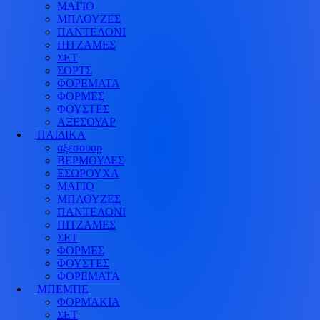
ΜΑΓΙΟ
Η ηλ. διεύθυνση σας δεν δημοσιεύεται.
Τα υποχρεωτικά πεδία
ΜΠΛΟΥΖΕΣ
σημειώνονται με
*
ΠΑΝΤΕΛΟΝΙ
ΠΙΤΖΑΜΕΣ
ΣΕΤ
ΣΟΡΤΣ
ΦΟΡΕΜΑΤΑ
ΦΟΡΜΕΣ
ΦΟΥΣΤΕΣ
ΑΞΕΣΟΥΑΡ
ΠΑΙΔΙΚΑ
αξεσουαρ
Αποθήκευσε το όνομά μου, email, και τον ιστότοπο μου σε
ΒΕΡΜΟΥΔΕΣ
αυτόν τον πλοηγό για την επόμενη φορά που θα σχολιάσω.
ΕΣΩΡΟΥΧΑ
ΜΑΓΙΟ
Δημοσίευση Σχολίου
ΜΠΛΟΥΖΕΣ
ΠΑΝΤΕΛΟΝΙ
ΠΙΤΖΑΜΕΣ
ΣΕΤ
ΦΟΡΜΕΣ
ΦΟΥΣΤΕΣ
ΦΟΡΕΜΑΤΑ
ΜΠΕΜΠΕ
ΦΟΡΜΑΚΙΑ
ΣΕΤ